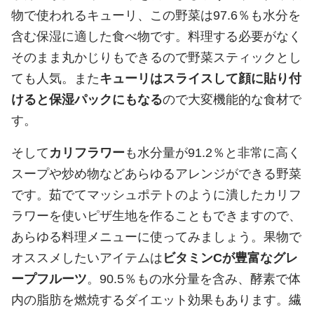
物で使われるキューリ、この野菜は97.6％も水分を
含む保湿に適した食べ物です。料理する必要がなく
そのまま丸かじりもできるので野菜スティックとし
ても人気。また
キューリはスライスして顔に貼り付
けると保湿パックにもなる
ので大変機能的な食材で
す。
そして
カリフラワー
も水分量が91.2％と非常に高く
スープや炒め物などあらゆるアレンジができる野菜
です。茹でてマッシュポテトのように潰したカリフ
ラワーを使いピザ生地を作ることもできますので、
あらゆる料理メニューに使ってみましょう。果物で
オススメしたいアイテムは
ビタミンCが豊富なグレ
ープフルーツ
。90.5％もの水分量を含み、酵素で体
内の脂肪を燃焼するダイエット効果もあります。繊